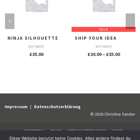
SALE
NINJA SILHOUETTE
SHIP YOUR IDEA
NOT RATED
NOT RATED
Preisspa
£
35.00
£
30.00
–
£
35.00
£30.00
bis
£35.00
Impressum
|
Datenschutzerklärung
© 2026 Christine Sander
ADVERTORIAL
BEAUTY
DATENSCHUTZERKLÄRUNG
EVENT
Diese Website benutzt keine Cookies. Alles andere findest du
HEALTHCARE
Home
IMPRESSUM
INTERNATIONAL GUIDELINES