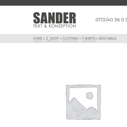
0172/40 36 0 
HOME
»
Z_SHOP
»
CLOTHING
»
T-SHIRTS
»
WOO NINJA