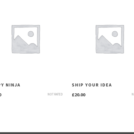
Y NINJA
SHIP YOUR IDEA
0
£
20.00
NOT RATED
N