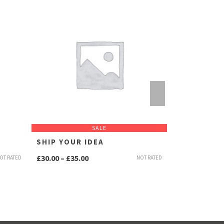
SALE
SHIP YOUR IDEA
HAPPY NIN
Preisspanne:
£
30.00
–
£
35.00
£
18.00
OT RATED
NOT RATED
£30.00
bis
£35.00