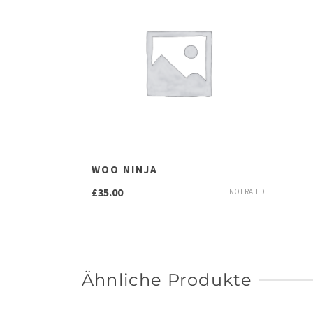
WOO NINJA
£
35.00
NOT RATED
Ähnliche Produkte