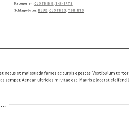
Kategorien:
CLOTHING
,
T-SHIRTS
Schlagwörter:
BLUE
,
CLOTHES
,
TSHIRTS
t netus et malesuada fames ac turpis egestas. Vestibulum tortor q
s semper. Aenean ultricies mi vitae est. Mauris placerat eleifend l
..