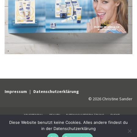
Impressum
|
Datenschutzerklärung
© 2026 Christine Sander
ADVERTORIAL
BEAUTY
DATENSCHUTZERKLÄRUNG
EVENT
Diese Website benutzt keine Cookies. Alles andere findest du
HEALTHCARE
Home
IMPRESSUM
INTERNATIONAL GUIDELINES
in der Datenschutzerklärung
KATALOG
KLASSIK
Kontakt
KUNDEN
ONLINE
OUT OF HOME