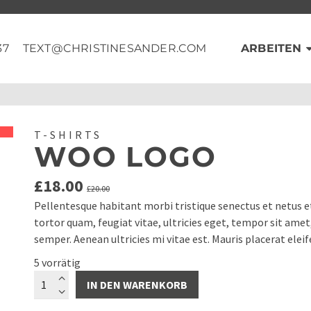
37
TEXT@CHRISTINESANDER.COM
ARBEITEN
T-SHIRTS
WOO LOGO
Ursprünglicher
Aktueller
£
18.00
£
20.00
Preis
Preis
Pellentesque habitant morbi tristique senectus et netus 
war:
ist:
tortor quam, feugiat vitae, ultricies eget, tempor sit ame
£20.00
£18.00.
semper. Aenean ultricies mi vitae est. Mauris placerat eleif
5 vorrätig
Woo
IN DEN WARENKORB
Logo