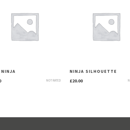
 NINJA
NINJA SILHOUETTE
0
£
20.00
NOT RATED
N