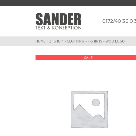
0172/40 36 0 
HOME
»
Z_SHOP
»
CLOTHING
»
T-SHIRTS
»
WOO LOGO
SALE