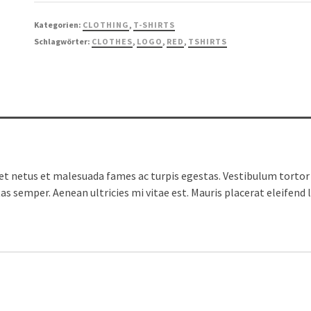
Menge
Kategorien:
CLOTHING
,
T-SHIRTS
Schlagwörter:
CLOTHES
,
LOGO
,
RED
,
TSHIRTS
t netus et malesuada fames ac turpis egestas. Vestibulum tortor q
s semper. Aenean ultricies mi vitae est. Mauris placerat eleifend l