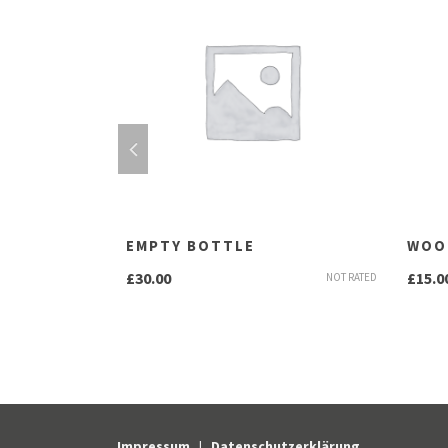
E
EMPTY BOTTLE
WOO
£
30.00
£
15.0
NOT RATED
NOT RATED
Impressum
|
Datenschutzerklärung