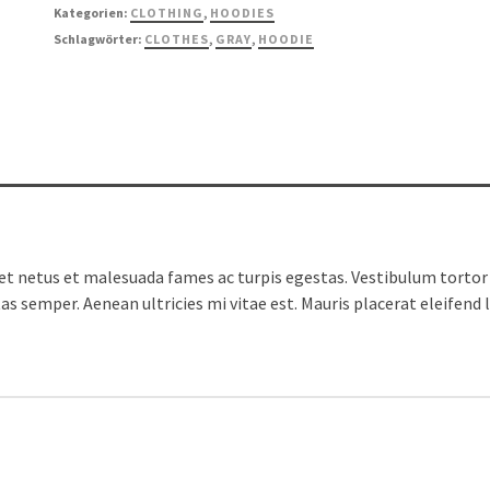
Kategorien:
CLOTHING
,
HOODIES
Schlagwörter:
CLOTHES
,
GRAY
,
HOODIE
t netus et malesuada fames ac turpis egestas. Vestibulum tortor q
s semper. Aenean ultricies mi vitae est. Mauris placerat eleifend l