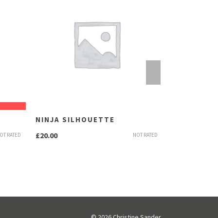
NINJA SILHOUETTE
WOO LOGO
£
20.00
£
35.00
OT RATED
NOT RATED
© 2026 Christine Sander