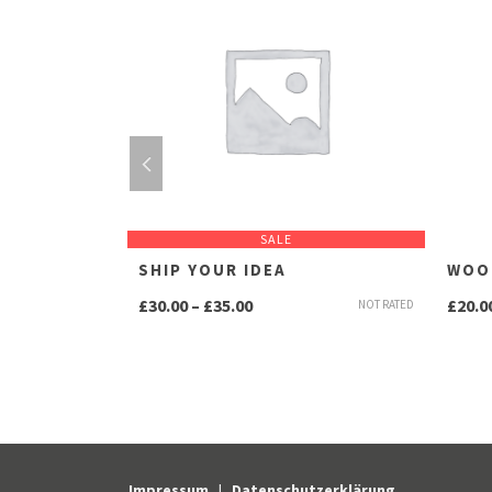
SALE
SHIP YOUR IDEA
WOO
Preisspanne:
£
30.00
–
£
35.00
£
20.0
NOT RATED
NOT RATED
£30.00
bis
£35.00
Impressum
|
Datenschutzerklärung