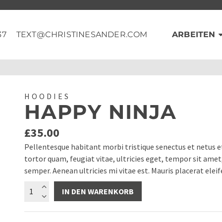
37
TEXT@CHRISTINESANDER.COM
ARBEITEN
HOODIES
HAPPY NINJA
£
35.00
Pellentesque habitant morbi tristique senectus et netus 
tortor quam, feugiat vitae, ultricies eget, tempor sit ame
semper. Aenean ultricies mi vitae est. Mauris placerat eleif
Happy
IN DEN WARENKORB
Ninja
Menge