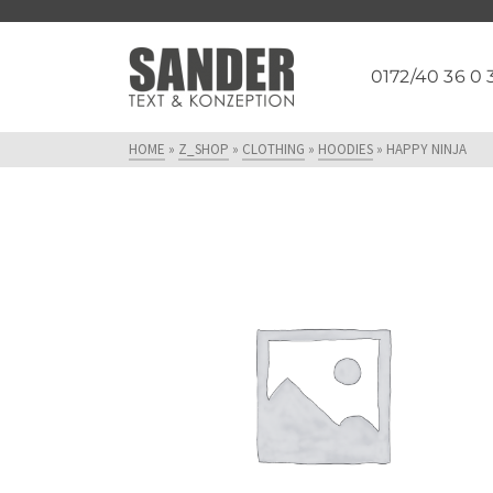
0172/40 36 0 
HOME
»
Z_SHOP
»
CLOTHING
»
HOODIES
»
HAPPY NINJA