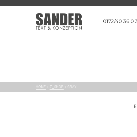
0172/40 36 0 
HOME
»
Z_SHOP
»
GRAY
E