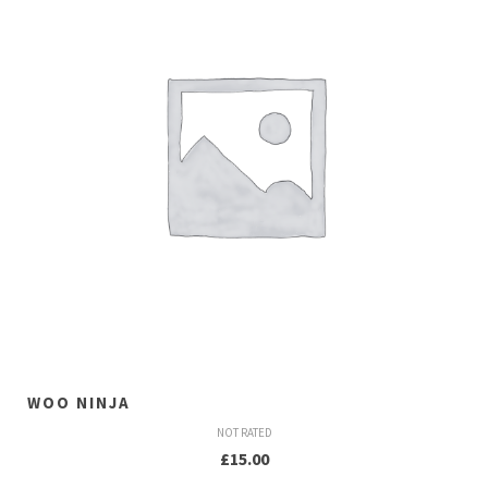
WOO NINJA
NOT RATED
£
15.00