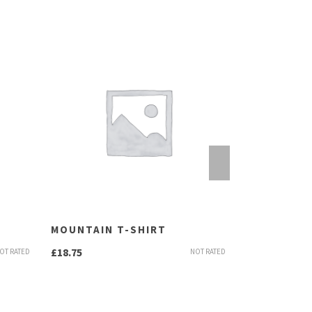
MOUNTAIN T-SHIRT
RACER HOO
£
18.75
£
24.95
OT RATED
NOT RATED