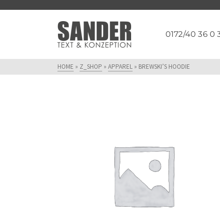
0172/40 36 0 
HOME
»
Z_SHOP
»
APPAREL
»
BREWSKI’S HOODIE