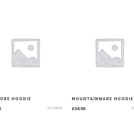
LORE HOODIE
MOUNTAINWARE HOODIE
5
£
34.00
NOT RATED
N