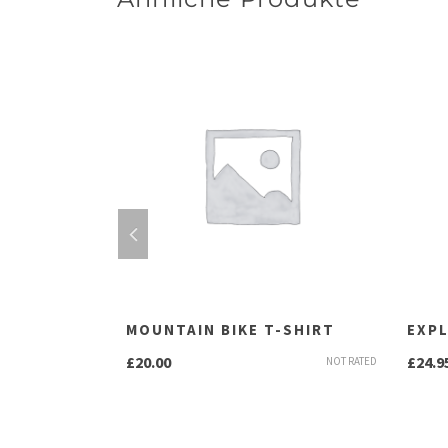
E
MOUNTAIN BIKE T-SHIRT
EXP
£
20.00
£
24.9
NOT RATED
NOT RATED