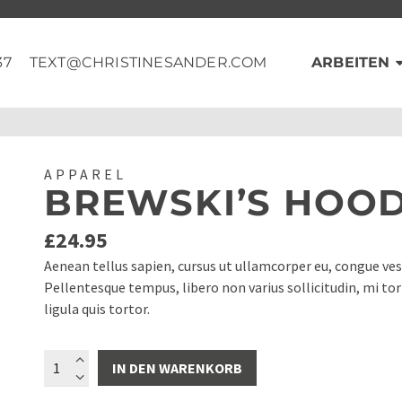
37
TEXT@CHRISTINESANDER.COM
ARBEITEN
APPAREL
BREWSKI’S HOOD
£
24.95
Aenean tellus sapien, cursus ut ullamcorper eu, congue ve
Pellentesque tempus, libero non varius sollicitudin, mi to
ligula quis tortor.
Brewski's
IN DEN WARENKORB
Hoodie