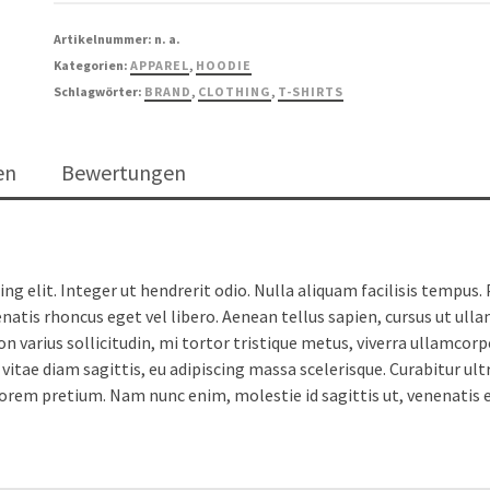
Menge
Artikelnummer:
n. a.
Kategorien:
APPAREL
,
HOODIE
Schlagwörter:
BRAND
,
CLOTHING
,
T-SHIRTS
en
Bewertungen
g elit. Integer ut hendrerit odio. Nulla aliquam facilisis tempus.
nenatis rhoncus eget vel libero. Aenean tellus sapien, cursus ut ul
varius sollicitudin, mi tortor tristique metus, viverra ullamcorpe
 vitae diam sagittis, eu adipiscing massa scelerisque. Curabitur ultri
 lorem pretium. Nam nunc enim, molestie id sagittis ut, venenatis 