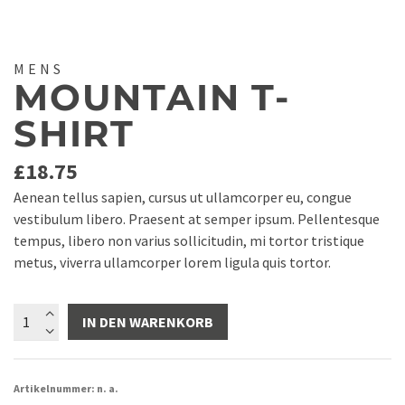
MENS
MOUNTAIN T-
SHIRT
£
18.75
Aenean tellus sapien, cursus ut ullamcorper eu, congue
vestibulum libero. Praesent at semper ipsum. Pellentesque
tempus, libero non varius sollicitudin, mi tortor tristique
metus, viverra ullamcorper lorem ligula quis tortor.
Mountain
IN DEN WARENKORB
T-
Shirt
Menge
Artikelnummer:
n. a.