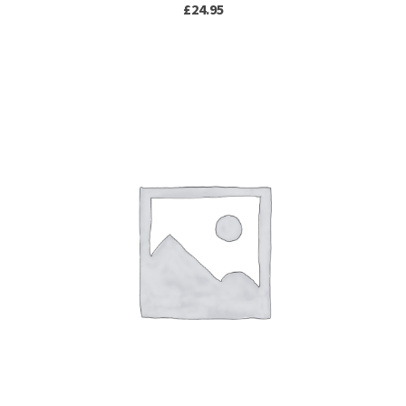
£
24.95