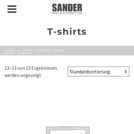
T-shirts
HOME
»
Z_SHOP
»
T-SHIRTS
- PAGE 2
13–13 von 13 Ergebnissen
werden angezeigt