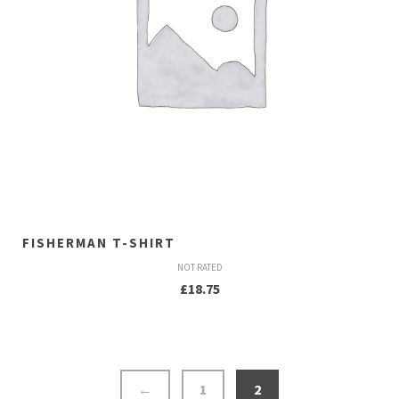
FISHERMAN T-SHIRT
NOT RATED
£
18.75
←
1
2