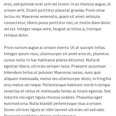
eros, sed pulvinar erat sem vel lorem. In eu rhoncus augue, id
ornare velit. Etiam porttitor placerat gravida. Proin vitae
lectus mi. Maecenas venenatis, quam sit amet vehicula
consectetur, libero purus porttitor nisl, ut mollis diam dolor
vel est. Integer neque ante, feugiat ac tellus a, tristique
tempus dolor.
Proin rutrum augue ac ornare viverra. Ut at suscipit tellus.
Integer ipsum risus, ullamcorper sit amet eros et, pharetra
cursus nulla. In hac habitasse platea dictumst. Nulla id
egestas libero, ultricies semper lacus. Praesent accumsan
bibendum tellus ut pulvinar. Maecenas varius, nunc quis
aliquam malesuada, metus leo ullamcorper dolor, in fringilla
arcu metus vel neque. Pellentesque habitant morbi tristique
senectus et netus et malesuada fames ac turpis egestas. Sed
lobortis nisi eget ligula rhoncus sodales. Phasellus eget
euismod urna. Nulla blandit pellentesque risus a ornare.
Donec ultrices ligula at nibh laoreet ultricies vel sed odio.
Praesent porttitor ultrices pellentesque.