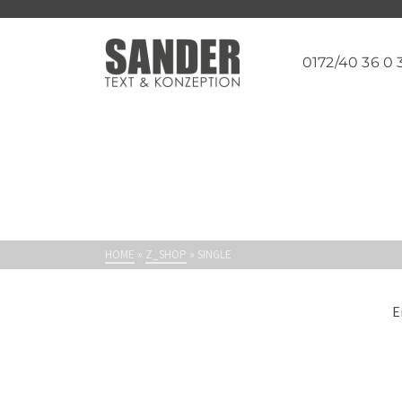
0172/40 36 0 
HOME
»
Z_SHOP
»
SINGLE
E