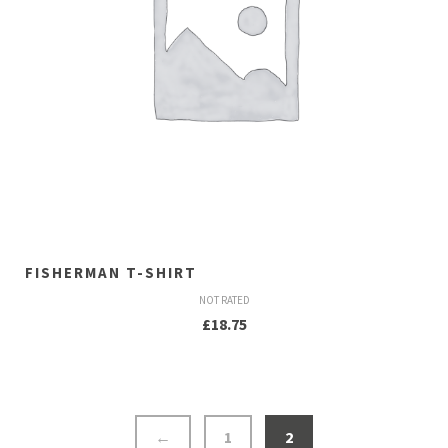
FISHERMAN T-SHIRT
NOT RATED
£
18.75
←
1
2