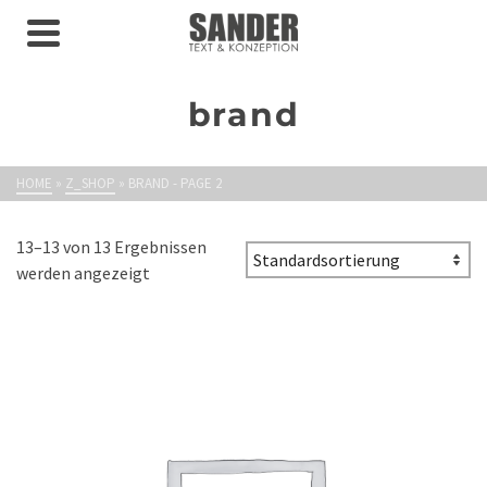
brand
HOME
»
Z_SHOP
»
BRAND
- PAGE 2
13–13 von 13 Ergebnissen
werden angezeigt